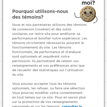
Au cours au comptant
Pourquoi utilisons-nous
des témoins?
Nous et nos partenaires utilisons des témoins
Avis d'assignation
de connexion (
cookies
) et des outils
similaires sur notre site pour améliorer sa
performance et bonifier votre expérience. Les
témoins strictement nécessaires assurent le
fonctionnement du site. Les témoins
Avis de livraison
fonctionnels, de performance et d'analyse
sont optionnels et requièrent votre
permission. Ils permettent de retenir vos
renseignements et vos préférences ainsi que
de recueillir des statistiques sur l'utilisation
Avis de notification
du site.
Vous pouvez accepter tous les témoins
optionnels, les refuser, ou faire une sélection.
Avis d'exercice
Vous pourrez modifier votre consentement
en tout temps sur ce site. Pour en savoir plus
sur la protection de vos renseignements
personnels et sur les témoins,
consultez la